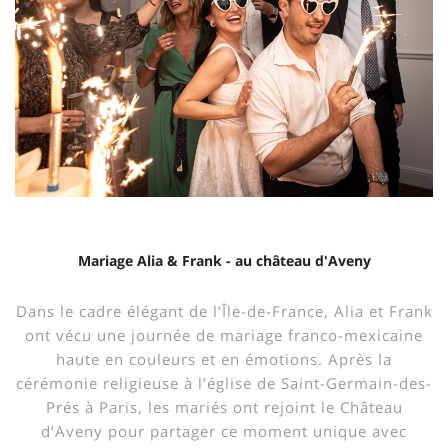
Mariage Alia & Frank - au château d'Aveny
Dans le cadre élégant de l’Île-de-France, Alia et Frank
ont vécu une journée de mariage franco-mexicaine
haute en couleurs et en émotions. Après la
cérémonie religieuse à l’église de Saint-Germain-des-
Prés à Paris, les mariés ont rejoint le Château
d’Aveny pour partager ce moment unique avec