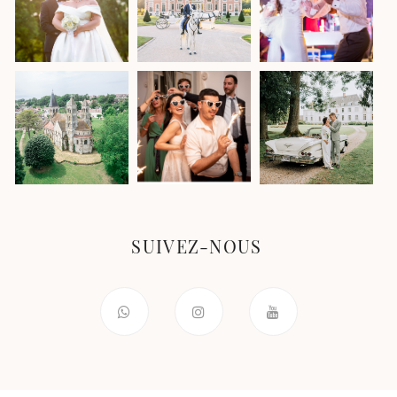
SUIVEZ-NOUS