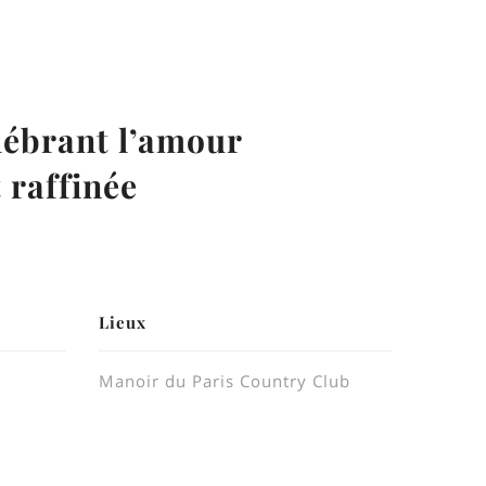
élébrant l’amour
 raffinée
Lieux
Manoir du Paris Country Club