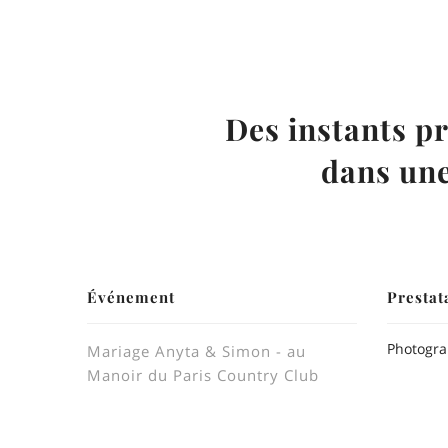
Des instants pr
dans une
Événement
Prestat
Photogra
Mariage Anyta & Simon - au
Manoir du Paris Country Club